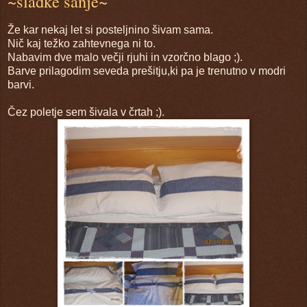
~sladke sanje~
Že kar nekaj let si posteljnino šivam sama.
Nič kaj težko zahtevnega ni to.
Nabavim dve malo večji rjuhi in vzorčno blago ;).
Barve prilagodim seveda prešitju,ki pa je trenutno v modri
barvi.
Čez poletje sem šivala v črtah ;).