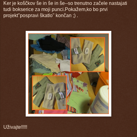
Ker je koščkov še in še in še--so trenutno začele nastajati
tudi bokserice za moji punci.Pokažem,ko bo prvi
projekt"pospravi škatlo" končan ;) .
Uživajte!!!!!