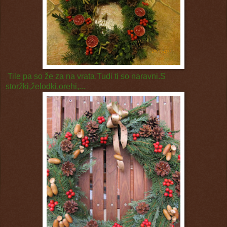
Tile pa so že za na vrata.Tudi ti so naravni.S
storžki,želodki,orehi,...