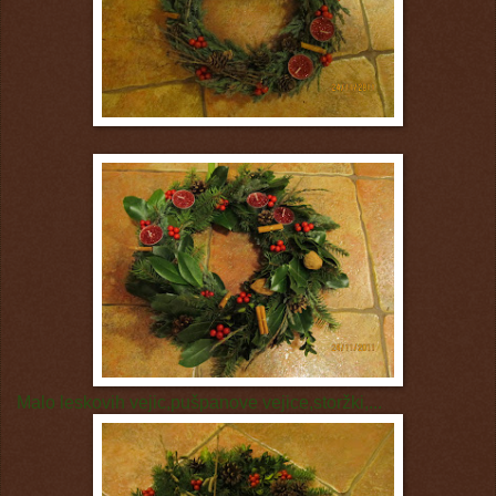
Malo leskovih vejic,pušpanove vejice,storžki,...