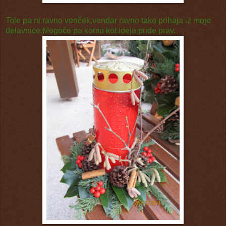
Tole pa ni ravno venček,vendar ravno tako prihaja iz moje
delavnice.Mogoče pa komu kot ideja pride prav.