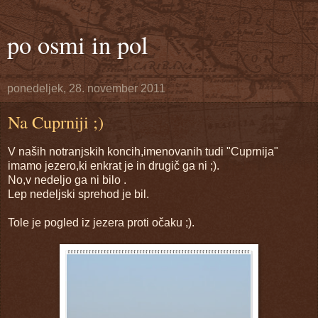
po osmi in pol
ponedeljek, 28. november 2011
Na Cuprniji ;)
V naših notranjskih koncih,imenovanih tudi "Cuprnija"
imamo jezero,ki enkrat je in drugič ga ni ;).
No,v nedeljo ga ni bilo .
Lep nedeljski sprehod je bil.
Tole je pogled iz jezera proti očaku ;).