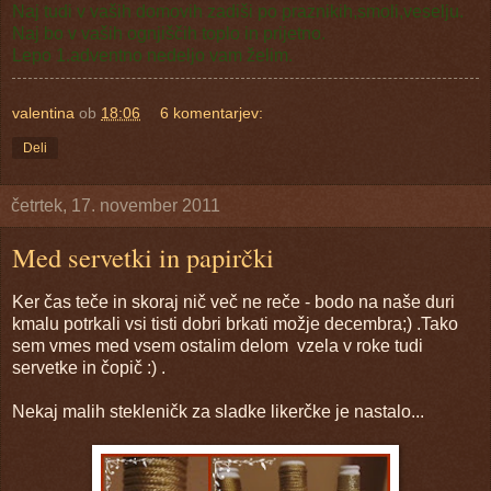
Naj tudi v vaših domovih zadiši po praznikih,smoli,veselju.
Naj bo v vaših ognjiščih toplo in prijetno.
Lepo 1.adventno nedeljo vam želim.
valentina
ob
18:06
6 komentarjev:
Deli
četrtek, 17. november 2011
Med servetki in papirčki
Ker čas teče in skoraj nič več ne reče - bodo na naše duri
kmalu potrkali vsi tisti dobri brkati možje decembra;) .Tako
sem vmes med vsem ostalim delom vzela v roke tudi
servetke in čopič :) .
Nekaj malih stekleničk za sladke likerčke je nastalo...