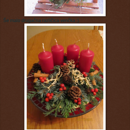
Še malo drugačna različica venčka ;).