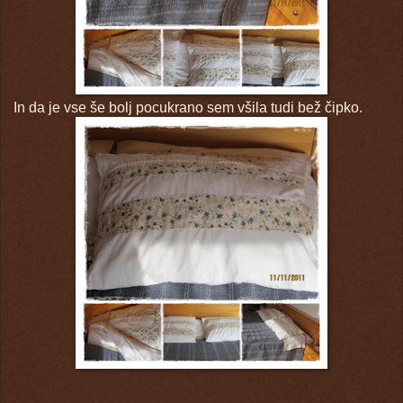
In da je vse še bolj pocukrano sem všila tudi bež čipko.