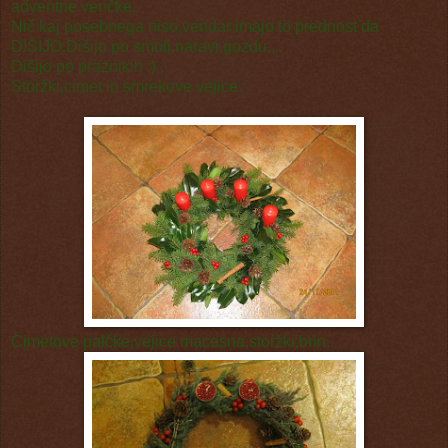
adventne venčke.
Nič kaj posebnega niso,vendar imajo to prednost da
DIŠIJO.Dišijo po smoli,naravi,gozdu,...
Dišijo po praznikih ;) .
Storžki,cimet in smrekove vejice.
Cimetove palčke,vejice macesna,storžki,brin.