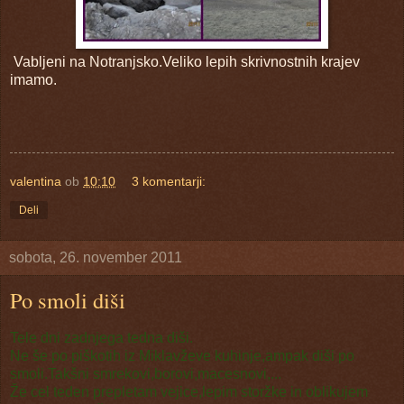
Vabljeni na Notranjsko.Veliko lepih skrivnostnih krajev
imamo.
valentina
ob
10:10
3 komentarji:
Deli
sobota, 26. november 2011
Po smoli diši
Tele dni zadnjega tedna diši.
Ne še po piškotih iz Miklavževe kuhinje,ampak diši po
smoli.Takšni smrekovi,borovi,macesnovi,...
Že cel teden prepletam vejice,lepim storžke in oblikujem