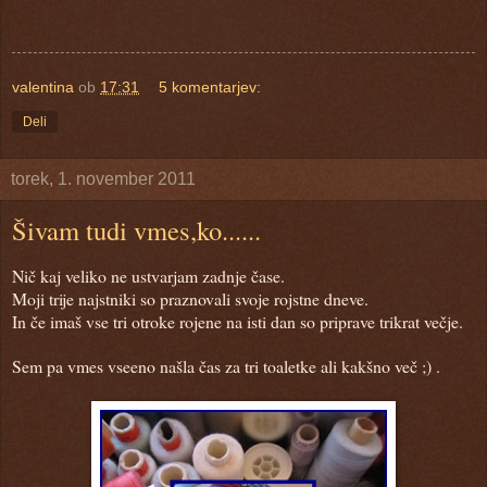
valentina
ob
17:31
5 komentarjev:
Deli
torek, 1. november 2011
Šivam tudi vmes,ko......
Nič kaj veliko ne ustvarjam zadnje čase.
Moji trije najstniki so praznovali svoje rojstne dneve.
In če imaš vse tri otroke rojene na isti dan so priprave trikrat večje.
Sem pa vmes vseeno našla čas za tri toaletke ali kakšno več ;) .